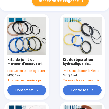
Donnez votre exigence
Kits de joint de
Kit de réparation
moteur d'excavatrice
hydraulique de
du kit de réparation
direction de joint
Prix:
Consultation by letter
Prix:
Consultation by letter
de cylindre de seau
707-99-24120 pour le
MOQ:
1set
MOQ:
1set
de HNBR 707-99-
chargeur de roue de
45230 PC228US-3U
KOMATSU WA350-3
Trouvez les derniers prix
Trouvez les derniers prix
Contactez
Contactez