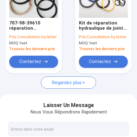
Visite d'usine
Contrôle de la qualité
707-98-39610
Kit de réparation
réparation
hydraulique de joint
Contact
hydraulique Kit Fits
de cylindre
Prix:
Consultation by letter
Prix:
Consultation by letter
PC210NLC-8K
d'ascenseur du
MOQ:
1set
MOQ:
1set
PC230NHD-8K de
bouteur D155A-3
nouvelles
joint de cylindre de
D155A-5 707-98-
Trouvez les derniers prix
Trouvez les derniers prix
seau
44200
Demande de soumission
Contactez
Contactez
Regardez plus
Kit hydraulique de joint de briseur
Kit de joint de cylindre hydraulique
Laisser Un Message
Nous Vous Répondrons Rapidement
Kit de réparation hydraulique de joint
Excavatrice Cylinder Seal Kits