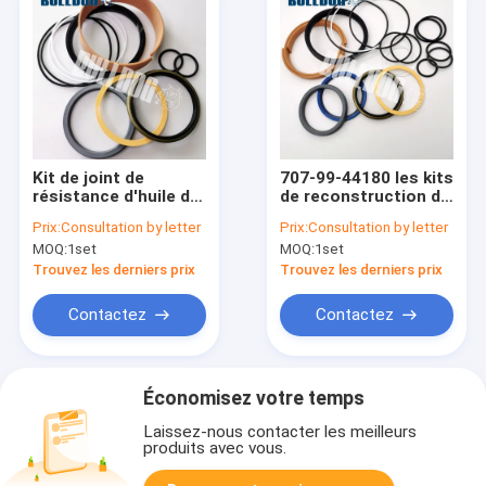
Kit de joint de
707-99-44180 les kits
résistance d'huile du
de reconstruction de
kit 7079846100 de
cylindre de
Prix:
Consultation by letter
Prix:
Consultation by letter
Bucket Cylinder
l'hydraulique
MOQ:
1set
MOQ:
1set
Service de
d'ascenseur réparent
l'excavatrice
le bouteur des
Trouvez les derniers prix
Trouvez les derniers prix
Pc200lc-3
ajustements D155a-3
de kits
Contactez
Contactez
Économisez votre temps
Laissez-nous contacter les meilleurs
produits avec vous.