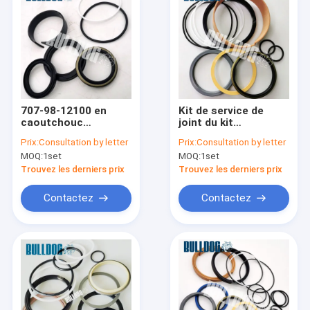
707-98-12100 en
Kit de service de
caoutchouc
joint du kit
réparation
7079846200 de boom
Prix:
Consultation by letter
Prix:
Consultation by letter
hydraulique Kit
de cylindre d'unité
MOQ:
1set
MOQ:
1set
Multipurpose
centrale KOMATSU
Steering Cylinder
PC200LC-3 de NBR
Trouvez les derniers prix
Trouvez les derniers prix
Seals du joint
Contactez
Contactez
Aperçu
Produits
A propos de nous