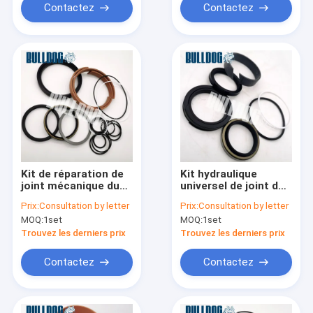
Contactez
Contactez
Kit de réparation de
Kit hydraulique
joint mécanique du
universel de joint de
kit 707-98-56610 de
vérin d'orientation de
Prix:
Consultation by letter
Prix:
Consultation by letter
joint de cylindre
train avant du kit de
MOQ:
1set
MOQ:
1set
d'ascenseur de lame
réparation de joint
du bouteur D375A-2
707-98-14240
Trouvez les derniers prix
Trouvez les derniers prix
Contactez
Contactez