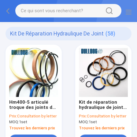
Kit De Réparation Hydraulique De Joint
(58)
Hm400-5 articulé
Kit de réparation
troque des joints de
hydraulique de joint
kit de reconstruction
de cylindre
Prix:
Consultation by letter
Prix:
Consultation by letter
de cylindre
d'ascenseur du
MOQ:
1set
MOQ:
1set
hydraulique de grue
bouteur D60P-12
de moteur 707-99-
D65E-12 de chenille
Trouvez les derniers prix
Trouvez les derniers prix
64152
7079828600