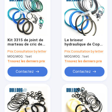
Kit 3315 de joint de
Le briseur
marteau de cric de
hydraulique de Copco
HNBR 2905 90 pièces
de l'atlas SB552
Prix:
Consultation by letter
Prix:
Consultation by letter
de rechange
d'OEM 3315303690
MOQ:
MOQ : 1set
MOQ:
MOQ : 1set
hydrauliques du
partie des joints de
briseur SB152
perceuse de roche de
Trouvez les derniers prix
Trouvez les derniers prix
PTFE
Contactez
Contactez
Aperçu
Produits
A propos de nous