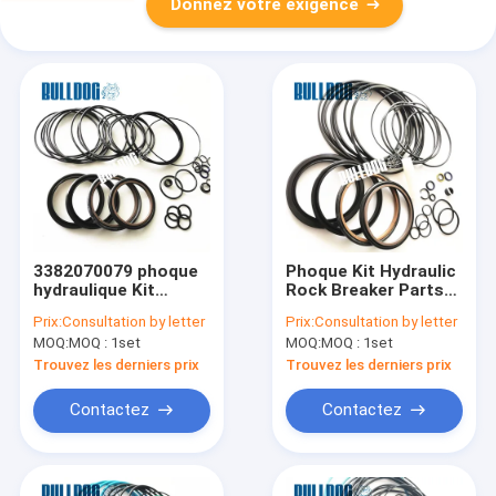
Donnez votre exigence
3382070079 phoque
Phoque Kit Hydraulic
hydraulique Kit
Rock Breaker Parts
Hammer Parts de
de Copco de l'atlas
Prix:
Consultation by letter
Prix:
Consultation by letter
briseur de Copco
3315301890 SB302
MOQ:
MOQ : 1set
MOQ:
MOQ : 1set
SB202 d'atlas
Trouvez les derniers prix
Trouvez les derniers prix
Contactez
Contactez