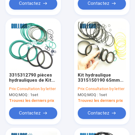
Contactez
Contactez
3315312790 pièces
Kit hydraulique
hydrauliques de Kit
3315150190 65mm
Atlas Copco SB452
de joint de briseur de
Prix:
Consultation by letter
Prix:
Consultation by letter
de joint de briseur
roche du
MOQ:
MOQ : 1set
MOQ:
MOQ : 1set
BOULEDOGUE
SBC410
Trouvez les derniers prix
Trouvez les derniers prix
Contactez
Contactez