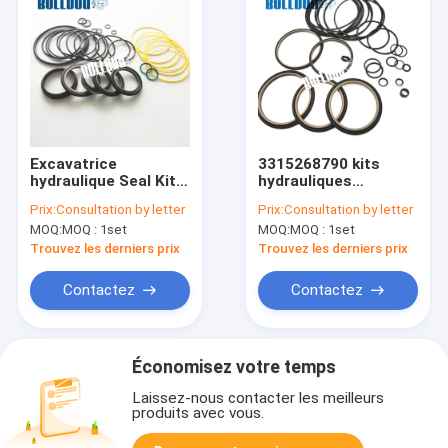
Excavatrice
3315268790 kits
hydraulique Seal Kits
hydrauliques
de briseur de
complets ISO9001 de
Prix:
Consultation by letter
Prix:
Consultation by letter
marteau 3315 1501
joint de briseur ont
MOQ:
MOQ : 1set
MOQ:
MOQ : 1set
90 pour l'atlas Copco
adapté l'atlas Copco
SBC410
SB450
Trouvez les derniers prix
Trouvez les derniers prix
Contactez
Contactez
Économisez votre temps
Laissez-nous contacter les meilleurs
produits avec vous.