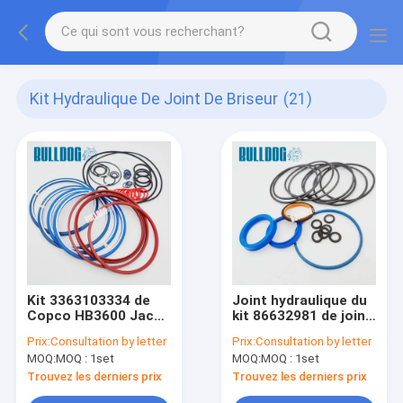
Kit Hydraulique De Joint De Briseur
(21)
Kit 3363103334 de
Joint hydraulique du
Copco HB3600 Jack
kit 86632981 de joint
Hammer Hydraulic
de briseur d'unité
Prix:
Consultation by letter
Prix:
Consultation by letter
Breaker Seal d'atlas
centrale Montabert
MOQ:
MOQ : 1set
MOQ:
MOQ : 1set
SC8 de PTFE HNBR
Trouvez les derniers prix
Trouvez les derniers prix