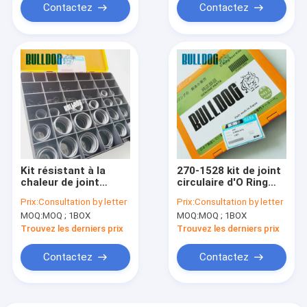
Contactez
Contactez
Kit résistant à la
270-1528 kit de joint
chaleur de joint
circulaire d'O Ring
circulaire de
Seal Kit Hydraulic
Prix:
Consultation by letter
Prix:
Consultation by letter
l'excavatrice O Ring
Excavator CATEE
MOQ:
MOQ ; 1BOX
MOQ:
MOQ ; 1BOX
Seal Kit Hydraulic
HNBR pour KOMATSU
Trouvez les derniers prix
Trouvez les derniers prix
Contactez
Contactez