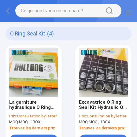
O Ring Seal Kit
(4)
La garniture
Excavatrice O Ring
hydraulique O Ring
Seal Kit Hydraulic O
Seal Kit Rubber O
Ring Assortment Kit
Prix:
Consultation by letter
Prix:
Consultation by letter
Ring Set Box 91E1-
de VOE15155158 EC
MOQ:
MOQ ; 1BOX
MOQ:
MOQ ; 1BOX
27300 a adapté
HYUNDAI
Trouvez les derniers prix
Trouvez les derniers prix