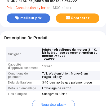
313D2 315C de joints du moteur 7Y4222
Prix：Consultation by letter
MOQ：1set
meilleur prix
Contactez
Description De Produit
,
joints hydrauliques du moteur 311C
kit hydraulique de reconstruction du
Surligner
moteur 7Y4222
,
7y4222
Capacité
100set
d'approvisionnement
Conditions de
T/T, Western Union, MoneyGram,
paiement
Paypal, Alipay
Délai de livraison
3-10 jours après que paiement reçu
Détails d'emballage
Emballage de carton
Lieu d'origine
Guangzhou, Chine
Regardez plus