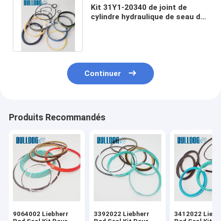
Kit 31Y1-20340 de joint de
cylindre hydraulique de seau de
R160LC-7 R180LC-7 Hyundai
HCE
Continuer
Produits Recommandés
9064002 Liebherr
3392022 Liebherr
3412022 Liebh