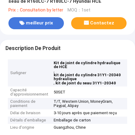
seau de R160LC-7 R180LC-7 Hyundai HCE
Prix：Consultation by letter
MOQ：1set
meilleur prix
Contactez
Description De Produit
Kit de joint de cylindre hydraulique
de HCE
,
Surligner
kit de joint du cylindre 31Y1-20340
hydraulique
,
kit de joint du seau 31Y1-20340
Capacité
50SET
d'approvisionnement
Conditions de
T/T, Western Union, MoneyGram,
paiement
Paypal, Alipay
Délai de livraison
3-10 jours après que paiement reçu
Détails d'emballage
Emballage de carton
Lieu d'origine
Guangzhou, Chine