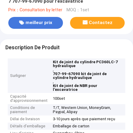
7 707-99-67090 pour l'excavatrice
Prix：Consultation by letter
MOQ：1set
meilleur prix
Contactez
Description De Produit
Kit de joint du cylindre PC360LC-7
hydraulique
,
707-99-67090 kit de joint de
Surligner
cylindre hydraulique
,
Kit de joint de NBR pour
l'excavatrice
Capacité
100set
d'approvisionnement
Conditions de
T/T, Western Union, MoneyGram,
paiement
Paypal, Alipay
Délai de livraison
3-10 jours après que paiement reçu
Détails d'emballage
Emballage de carton