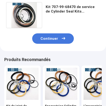
Kit 707-99-68470 de service
de Cylinder Seal Kits
d'excavatrice du bras
PC850LC-8
Continuer
Produits Recommandés
Kit de joint de
Excavatrice Cylinder
L'excavatrice