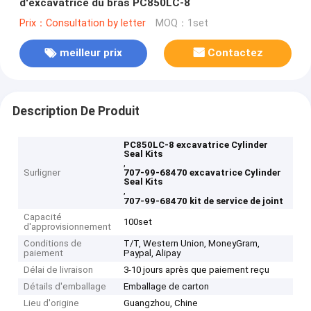
d'excavatrice du bras PC850LC-8
Prix：Consultation by letter
MOQ：1set
meilleur prix
Contactez
Description De Produit
PC850LC-8 excavatrice Cylinder
Seal Kits
,
Surligner
707-99-68470 excavatrice Cylinder
Seal Kits
,
707-99-68470 kit de service de joint
Capacité
100set
d'approvisionnement
Conditions de
T/T, Western Union, MoneyGram,
paiement
Paypal, Alipay
Délai de livraison
3-10 jours après que paiement reçu
Détails d'emballage
Emballage de carton
Lieu d'origine
Guangzhou, Chine