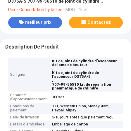
D375A-5 707-99-56510 de joint de cylindre
d'ascenseur de lame de bouteur
Prix：Consultation by letter
MOQ：1set
meilleur prix
Contactez
Description De Produit
Kit de joint de cylindre d'ascenseur
de lame de bouteur
,
Kit de joint de cylindre de
Surligner
l'ascenseur D375A-5
,
707-99-56510 kit de réparation
pneumatique de cylindre
Capacité
100set
d'approvisionnement
Conditions de
T/T, Western Union, MoneyGram,
paiement
Paypal, Alipay
Délai de livraison
3-10 jours après que paiement reçu
Détails d'emballage
Emballage de carton