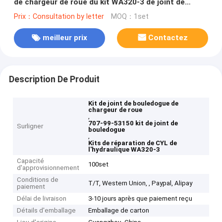
de chargeur de roue du kit WA320-3 de joint de
bouledogue d'huile 707-99-53150
Prix：Consultation by letter
MOQ：1set
meilleur prix
Contactez
Description De Produit
Kit de joint de bouledogue de
chargeur de roue
,
707-99-53150 kit de joint de
Surligner
bouledogue
,
Kits de réparation de CYL de
l'hydraulique WA320-3
Capacité
100set
d'approvisionnement
Conditions de
T/T, Western Union, , Paypal, Alipay
paiement
Délai de livraison
3-10 jours après que paiement reçu
Détails d'emballage
Emballage de carton