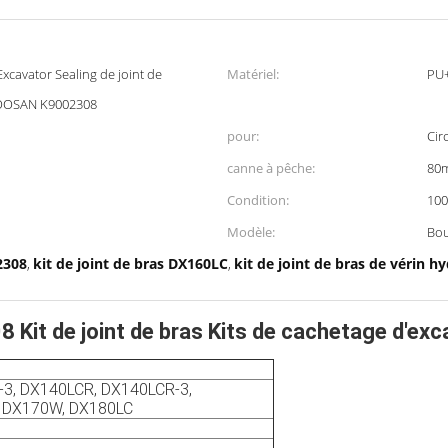
 Excavator Sealing de joint de
Matériel:
PU
DOOSAN K9002308
pour:
Cir
canne à pêche:
80
Condition:
10
Modèle:
Bou
2308
kit de joint de bras DX160LC
kit de joint de bras de vérin h
,
,
de joint de bras Kits de cachetage d'excav
3, DX140LCR, DX140LCR-3,
 DX170W, DX180LC