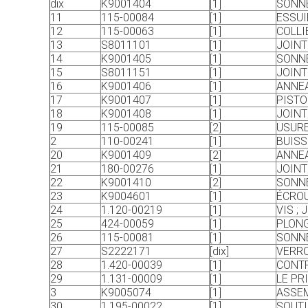
dix
K9001404
[1]
SONN
11
115-00084
[1]
ESSUI
12
115-00063
[1]
COLLI
13
S8011101
[1]
JOINT
14
K9001405
[1]
SONN
15
S8011151
[1]
JOINT
16
K9001406
[1]
ANNEA
17
K9001407
[1]
PIST
18
K9001408
[1]
JOINT
19
115-00085
[2]
USURE
2
110-00241
[1]
BUIS
20
K9001409
[2]
ANNEA
21
180-00276
[1]
JOINT
22
K9001410
[2]
SONN
23
K9004601
[1]
ÉCROU
24
1.120-00219
[1]
VIS ; 
25
424-00059
[1]
PLONG
26
115-00081
[1]
SONNE
27
S2222171
[dix]
VERRO
28
1.420-00039
[1]
CONTR
29
1.131-00009
[1]
LE PR
3
K9005074
[1]
ASSEM
30
1.195-00022
[1]
SOUTI