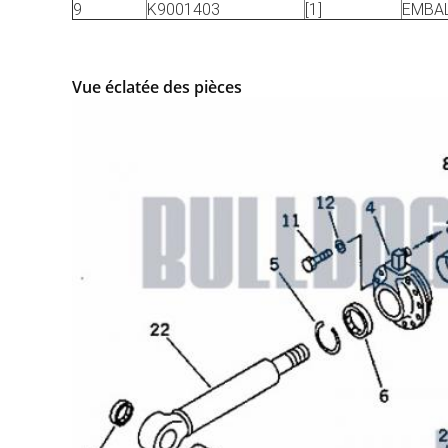
9
K9001403
[1]
EMBAL
Vue éclatée des pièces