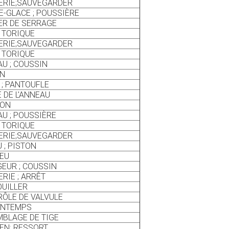
ERIE;SAUVEGARDER
E-GLACE ; POUSSIÈRE
ER DE SERRAGE
 TORIQUE
ERIE;SAUVEGARDER
 TORIQUE
U ; COUSSIN
ON
 ; PANTOUFLE
 DE L'ANNEAU
SON
U ; POUSSIÈRE
 TORIQUE
ERIE;SAUVEGARDER
 ; PISTON
JEU
EUR ; COUSSIN
RIE ; ARRÊT
UILLER
ÔLE DE VALVULE
INTEMPS
BLAGE DE TIGE
EN; RESSORT