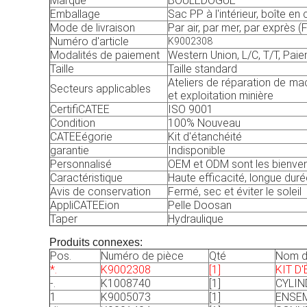
Marque
BOULEDOGUE
Emballage
Sac PP à l'intérieur, boîte en 
Mode de livraison
Par air, par mer, par exprès (
Numéro d'article
K9002308
Modalités de paiement
Western Union, L/C, T/T, Paie
Taille
Taille standard
Ateliers de réparation de mac
Secteurs applicables
et exploitation minière
CertifiCATEE
ISO 9001
Condition
100% Nouveau
CATEEégorie
Kit d'étanchéité
garantie
Indisponible
Personnalisé
OEM et ODM sont les bienve
Caractéristique
Haute efficacité, longue duré
Avis de conservation
Fermé, sec et éviter le soleil
AppliCATEEion
Pelle Doosan
Taper
Hydraulique
Produits connexes:
Pos.
Numéro de pièce
Qté
Nom d
*.
K9002308
[1]
KIT D
-.
K1008740
[1]
CYLIN
1
K9005073
[1]
ENSEM