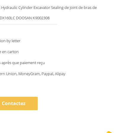
it Hydraulic Cylinder Excavator Sealing de joint de bras de
 DX160LC DOOSAN K9002308
ion by letter
e en carton
s après que paiement reçu
ern Union, MoneyGram, Paypal, Alipay
Contactez