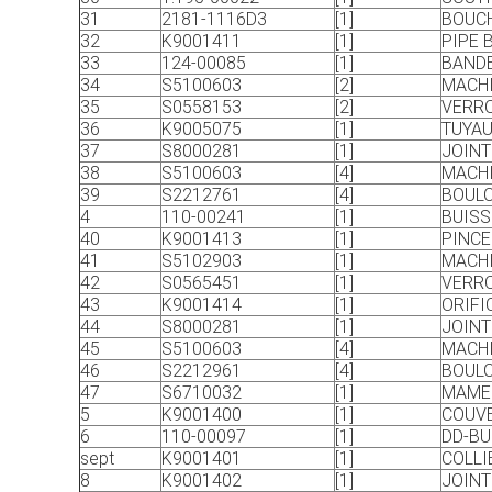
31
2181-1116D3
[1]
BOUCH
32
K9001411
[1]
PIPE 
33
124-00085
[1]
BANDE
34
S5100603
[2]
MACHI
35
S0558153
[2]
VERRO
36
K9005075
[1]
TUYAU
37
S8000281
[1]
JOINT
38
S5100603
[4]
MACHI
39
S2212761
[4]
BOULO
4
110-00241
[1]
BUIS
40
K9001413
[1]
PINCE
41
S5102903
[1]
MACHI
42
S0565451
[1]
VERRO
43
K9001414
[1]
ORIFIC
44
S8000281
[1]
JOINT
45
S5100603
[4]
MACHI
46
S2212961
[4]
BOULO
47
S6710032
[1]
MAMEL
5
K9001400
[1]
COUVE
6
110-00097
[1]
DD-B
sept
K9001401
[1]
COLLI
8
K9001402
[1]
JOINT