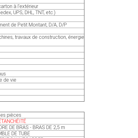
carton à l'extérieur
Fedex, UPS, DHL, TNT, etc.)
ment de Petit Montant, D/A, D/P
hines, travaux de construction, énergie
nus
e de vie
es pièces
'ÉTANCHÉITÉ
DRE DE BRAS - BRAS DE 2,5 m
BLE DE TUBE