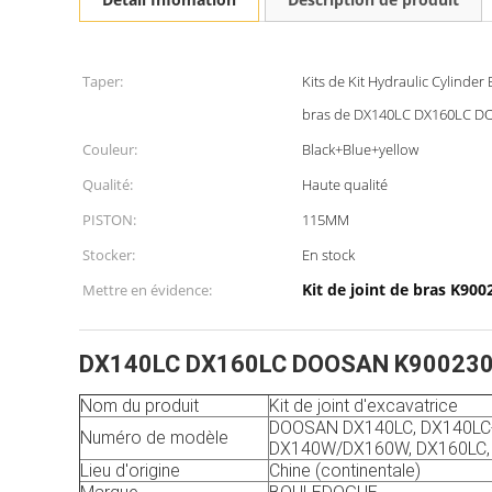
Taper:
Kits de Kit Hydraulic Cylinder
bras de DX140LC DX160LC 
Couleur:
Black+Blue+yellow
Qualité:
Haute qualité
PISTON:
115MM
Stocker:
En stock
Kit de joint de bras K900
Mettre en évidence:
DX140LC DX160LC DOOSAN K9002308 Kit 
Nom du produit
Kit de joint d'excavatrice
DOOSAN DX140LC, DX140LC-
Numéro de modèle
DX140W/DX160W, DX160LC,
Lieu d'origine
Chine (continentale)