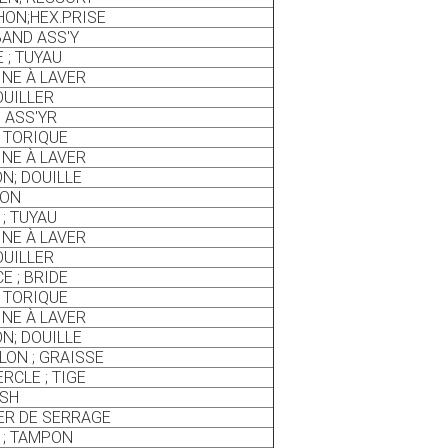
ON;HEX.PRISE
BAND ASS'Y
 ; TUYAU
NE À LAVER
UILLER
 ASS'YR
 TORIQUE
NE À LAVER
N; DOUILLE
SON
 ; TUYAU
NE À LAVER
UILLER
E ; BRIDE
 TORIQUE
NE À LAVER
N; DOUILLE
ON ; GRAISSE
RCLE ; TIGE
USH
ER DE SERRAGE
 ; TAMPON