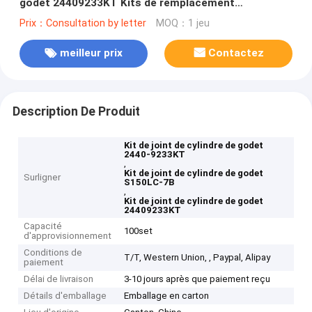
godet 24409233KT Kits de remplacement
d'excavatrice
Prix：Consultation by letter
MOQ：1 jeu
meilleur prix
Contactez
Description De Produit
Kit de joint de cylindre de godet
2440-9233KT
,
Kit de joint de cylindre de godet
Surligner
S150LC-7B
,
Kit de joint de cylindre de godet
24409233KT
Capacité
100set
d'approvisionnement
Conditions de
T/T, Western Union, , Paypal, Alipay
paiement
Délai de livraison
3-10 jours après que paiement reçu
Détails d'emballage
Emballage en carton