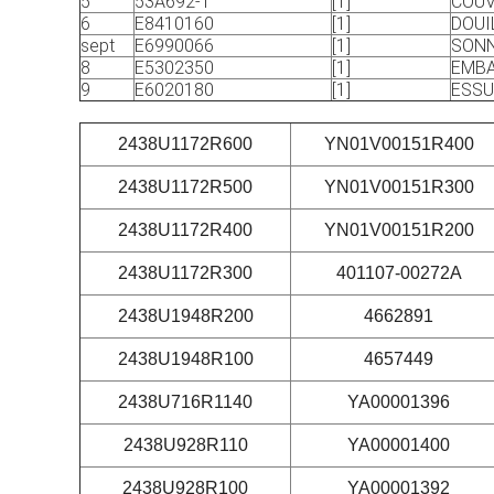
5
53A692-1
[1]
COUV
6
E8410160
[1]
DOUI
sept
E6990066
[1]
SONN
8
E5302350
[1]
EMBA
9
E6020180
[1]
ESSU
2438U1172R600
YN01V00151R400
2438U1172R500
YN01V00151R300
2438U1172R400
YN01V00151R200
2438U1172R300
401107-00272A
2438U1948R200
4662891
2438U1948R100
4657449
2438U716R1140
YA00001396
2438U928R110
YA00001400
2438U928R100
YA00001392