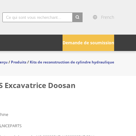
French
search
Demande de soumission
erçu
/
Produits
/
Kits de reconstruction de cylindre hydraulique
S Excavatrice Doosan
Chine
,NICEPARTS