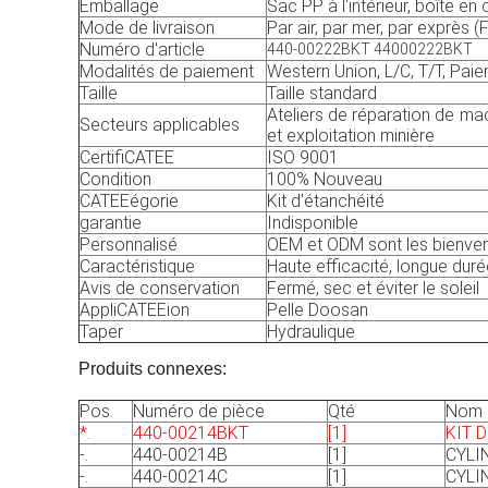
Emballage
Sac PP à l'intérieur, boîte en 
Mode de livraison
Par air, par mer, par exprès (
Numéro d'article
440-00222BKT 44000222BKT
Modalités de paiement
Western Union, L/C, T/T, Paie
Taille
Taille standard
Ateliers de réparation de mac
Secteurs applicables
et exploitation minière
CertifiCATEE
ISO 9001
Condition
100% Nouveau
CATEEégorie
Kit d'étanchéité
garantie
Indisponible
Personnalisé
OEM et ODM sont les bienve
Caractéristique
Haute efficacité, longue duré
Avis de conservation
Fermé, sec et éviter le soleil
AppliCATEEion
Pelle Doosan
Taper
Hydraulique
Produits connexes:
Pos.
Numéro de pièce
Qté
Nom 
*.
440-00214BKT
[1]
KIT 
-.
440-00214B
[1]
CYLI
-.
440-00214C
[1]
CYLI