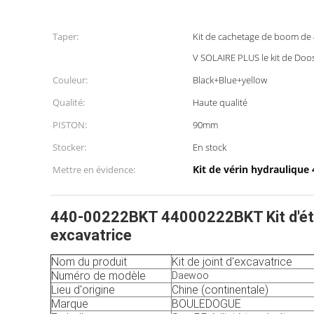
Taper:
Kit de cachetage de boom de
V SOLAIRE PLUS le kit de Doo
Couleur:
Black+Blue+yellow
Qualité:
Haute qualité
PISTON:
90mm
Stocker:
En stock
Kit de vérin hydrauliqu
Mettre en évidence:
440-00222BKT 44000222BKT Kit d'étan
excavatrice
Nom du produit
Kit de joint d'excavatrice
Numéro de modèle
Daewoo
Lieu d'origine
Chine (continentale)
Marque
BOULEDOGUE