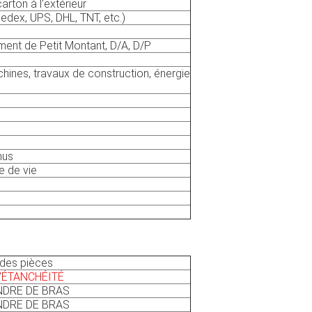
carton à l'extérieur
Fedex, UPS, DHL, TNT, etc.)
ment de Petit Montant, D/A, D/P
hines, travaux de construction, énergie
nus
e de vie
des pièces
D'ÉTANCHÉITÉ
NDRE DE BRAS
NDRE DE BRAS