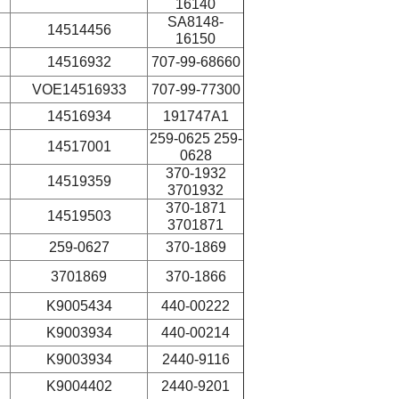
16140
SA8148-
14514456
16150
14516932
707-99-68660
VOE14516933
707-99-77300
14516934
191747A1
259-0625 259-
14517001
0628
370-1932
14519359
3701932
370-1871
14519503
3701871
259-0627
370-1869
3701869
370-1866
K9005434
440-00222
K9003934
440-00214
K9003934
2440-9116
K9004402
2440-9201