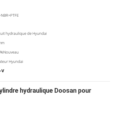
+NBR+PTFE
cuit hydraulique de Hyundai
mm
0%Nouveau
teur Hyundai
-V
lindre hydraulique Doosan pour