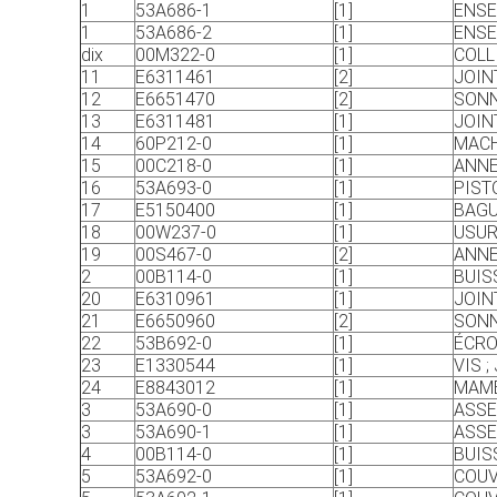
1
53A686-1
[1]
ENSE
1
53A686-2
[1]
ENSE
dix
00M322-0
[1]
COLL
11
E6311461
[2]
JOIN
12
E6651470
[2]
SONN
13
E6311481
[1]
JOIN
14
60P212-0
[1]
MACH
15
00C218-0
[1]
ANNE
16
53A693-0
[1]
PIST
17
E5150400
[1]
BAGU
18
00W237-0
[1]
USUR
19
00S467-0
[2]
ANNE
2
00B114-0
[1]
BUIS
20
E6310961
[1]
JOIN
21
E6650960
[2]
SONN
22
53B692-0
[1]
ÉCRO
23
E1330544
[1]
VIS ;
24
E8843012
[1]
MAME
3
53A690-0
[1]
ASSE
3
53A690-1
[1]
ASSE
4
00B114-0
[1]
BUIS
5
53A692-0
[1]
COUV