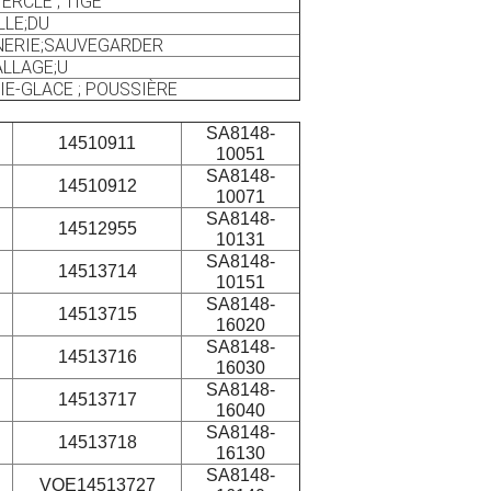
ERCLE ; TIGE
LLE;DU
ERIE;SAUVEGARDER
LLAGE;U
IE-GLACE ; POUSSIÈRE
SA8148-
14510911
10051
SA8148-
14510912
10071
SA8148-
14512955
10131
SA8148-
14513714
10151
SA8148-
14513715
16020
SA8148-
14513716
16030
SA8148-
14513717
16040
SA8148-
14513718
16130
SA8148-
VOE14513727