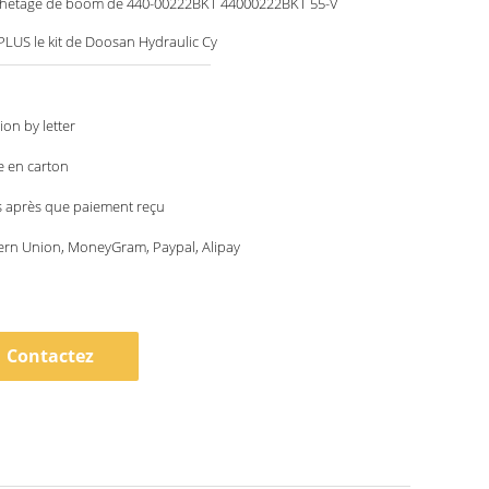
achetage de boom de 440-00222BKT 44000222BKT 55-V
LUS le kit de Doosan Hydraulic Cy
ion by letter
e en carton
s après que paiement reçu
ern Union, MoneyGram, Paypal, Alipay
Contactez