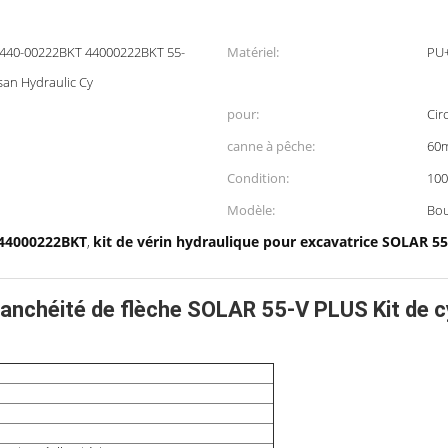
 440-00222BKT 44000222BKT 55-
Matériel:
PU
san Hydraulic Cy
pour:
Cir
canne à pêche:
60
Condition:
10
Modèle:
Bou
e 44000222BKT
kit de vérin hydraulique pour excavatrice SOLAR 55
,
chéité de flèche SOLAR 55-V PLUS Kit de cy