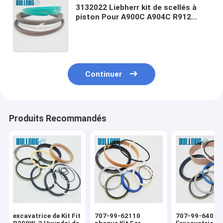
3132022 Liebherr kit de scellés à
piston Pour A900C A904C R912
R914B A900C-LI, R904C LI, R904C
HD-SL 2000 LI, R912HD-SL, R912 LC
Continuer
Produits Recommandés
excavatrice de Kit Fit
707-99-62110
707-99-64010