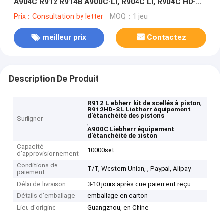
A904C R912 R914B A900C-LI, R904C LI, R904C HD-SL
2000 LI, R912HD-SL, R912 LC
Prix：Consultation by letter
MOQ：1 jeu
meilleur prix
Contactez
Description De Produit
,
R912 Liebherr kit de scellés à piston
R912HD-SL Liebherr équipement
d'étanchéité des pistons
Surligner
,
A900C Liebherr équipement
d'étanchéité de piston
Capacité
10000set
d'approvisionnement
Conditions de
T/T, Western Union, , Paypal, Alipay
paiement
Délai de livraison
3-10 jours après que paiement reçu
Détails d'emballage
emballage en carton
Lieu d'origine
Guangzhou, en Chine