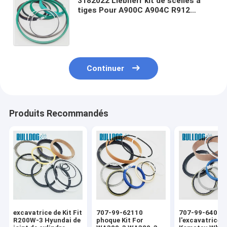
3182022 Liebherr kit de scellés à
tiges Pour A900C A904C R912
R914B A900C-LI, R904C LI, R904C
HD-SL 2000 LI, R912HD-SL, R912 LC
Continuer
Produits Recommandés
excavatrice de Kit Fit
707-99-62110
707-99-64010
R200W-3 Hyundai de
phoque Kit For
l'excavatrice