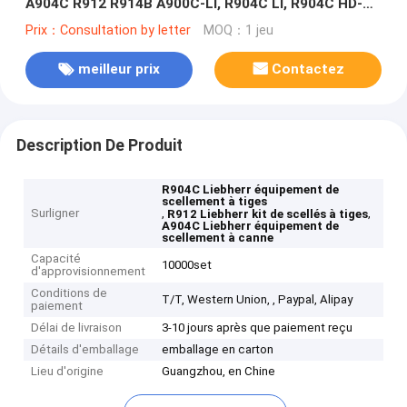
A904C R912 R914B A900C-LI, R904C LI, R904C HD-SL
2000 LI, R912HD-SL, R912 LC
Prix：Consultation by letter
MOQ：1 jeu
meilleur prix
Contactez
Description De Produit
R904C Liebherr équipement de
scellement à tiges
Surligner
,
,
R912 Liebherr kit de scellés à tiges
A904C Liebherr équipement de
scellement à canne
Capacité
10000set
d'approvisionnement
Conditions de
T/T, Western Union, , Paypal, Alipay
paiement
Délai de livraison
3-10 jours après que paiement reçu
Détails d'emballage
emballage en carton
Lieu d'origine
Guangzhou, en Chine