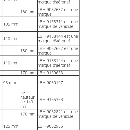
marque d'aéronef
LBH-9062632 est une
180 mm
marque
LBH-9158311 est une
o
105 mm
marque de véhicule.
LBH-9158144 est une
o
110 mm
marque d'aéronef
LBH-9062632 est une
180 mm
marque
LBH-9158144 est une
o
110 mm
marque d'aéronef
170 mm
LBH-9169653
o
95 mm
LBH-9060197
de
hauteur
LBH-9165363
de 140
mm
LBH-9062821 est une
170 mm
marque de véhicule
o
125 mm
LBH-9062985