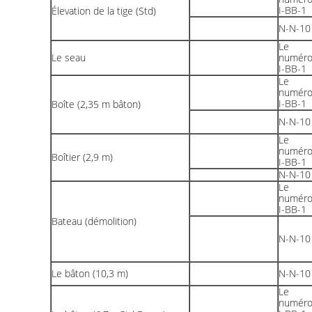
I-BB-1
Élevation de la tige (Std)
N-N-10
Le
Le seau
numér
I-BB-1
Le
numér
I-BB-1
Boîte (2,35 m bâton)
N-N-10
Le
numér
Boîtier (2,9 m)
I-BB-1
N-N-10
Le
numér
I-BB-1
Bateau (démolition)
N-N-10
Le bâton (10,3 m)
N-N-10
Le
numér