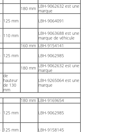
LBH-9062632 est une
180 mm
marque
o
125 mm
LBH-9064091
LBH-9063688 est une
o
110 mm
marque de véhicule
160 mm
LBH-9154141
o
125 mm
LBH-9062985
LBH-9062632 est une
180 mm
marque
de
hauteur
LBH-9265064 est une
o
de 130
marque
mm
180 mm
LBH-9169654
o
125 mm
LBH-9062985
o
125 mm
LBH-9158145