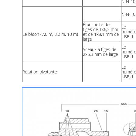
N-N-10
N-N-10
Étanchéité des
Le
tiges de 1x6,3 mm
numér
Le bâton (7,0 m, 8,2 m, 10 m)
et de 1x8,1 mm de
I-BB-1
large
Le
Sceaux à tiges de
numér
2x6,3 mm de large
I-BB-1
Le
Rotation pivotante
numér
I-BB-1