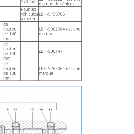
170 mm
marque de véhicule
Pour les
véhicules
LBH-9159705
à moteur
de
hauteur
LBH-9062984 est une
o
de 140
marque
mm
de
hauteur
o
LBH-9061471
de 140
mm
de
hauteur
LBH-9265064 est une
o
de 130
marque
mm