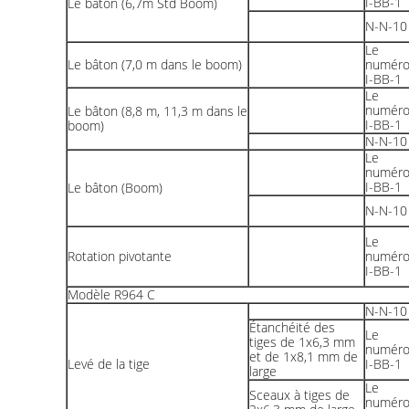
I-BB-1
Le bâton (6,7m Std Boom)
N-N-10
Le
Le bâton (7,0 m dans le boom)
numér
I-BB-1
Le
numér
Le bâton (8,8 m, 11,3 m dans le
I-BB-1
boom)
N-N-10
Le
numér
I-BB-1
Le bâton (Boom)
N-N-10
Le
Rotation pivotante
numér
I-BB-1
Modèle R964 C
N-N-10
Étanchéité des
Le
tiges de 1x6,3 mm
numér
et de 1x8,1 mm de
Levé de la tige
I-BB-1
large
Le
Sceaux à tiges de
numér