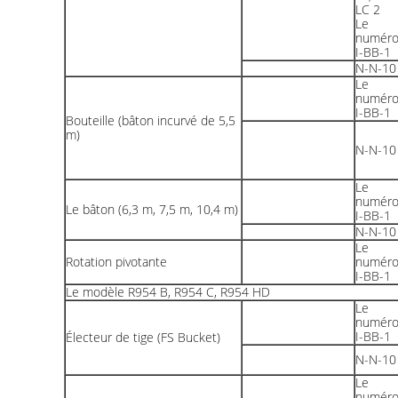
Le
numér
I-BB-1
N-N-10
Le
numér
I-BB-1
Bouteille (bâton incurvé de 5,5
m)
N-N-10
Le
numér
Le bâton (6,3 m, 7,5 m, 10,4 m)
I-BB-1
N-N-10
Le
Rotation pivotante
numér
I-BB-1
Le modèle R954 B, R954 C, R954 HD
Le
numér
I-BB-1
Électeur de tige (FS Bucket)
N-N-10
Le
numér