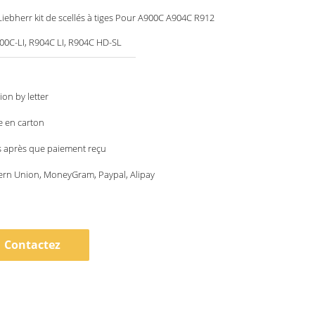
iebherr kit de scellés à tiges Pour A900C A904C R912
0C-LI, R904C LI, R904C HD-SL
ion by letter
e en carton
s après que paiement reçu
ern Union, MoneyGram, Paypal, Alipay
Contactez