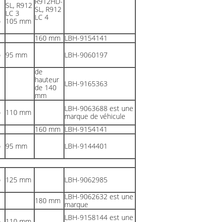
o
105 mm
160 mm
LBH-9154141
o
95 mm
LBH-9060197
de
hauteur
LBH-9165363
de 140
mm
LBH-9063688 est une
o
110 mm
marque de véhicule
160 mm
LBH-9154141
o
95 mm
LBH-9144401
o
125 mm
LBH-9062985
LBH-9062632 est une
180 mm
marque
LBH-9158144 est une
o
110 mm