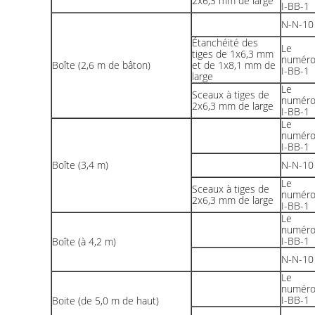
2x6,3 mm de large
I-BB-1
N-N-10
Étanchéité des
Le
tiges de 1x6,3 mm
numér
Boîte (2,6 m de bâton)
et de 1x8,1 mm de
I-BB-1
large
Le
Sceaux à tiges de
numér
2x6,3 mm de large
I-BB-1
Le
numér
I-BB-1
Boîte (3,4 m)
N-N-10
Le
Sceaux à tiges de
numér
2x6,3 mm de large
I-BB-1
Le
numér
I-BB-1
Boîte (à 4,2 m)
N-N-10
Le
numér
I-BB-1
Boite (de 5,0 m de haut)