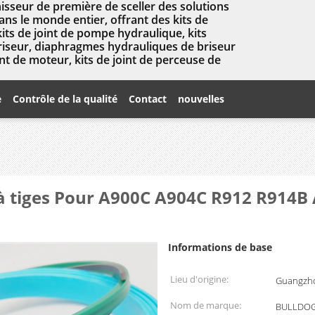
isseur de première de sceller des solutions
ns le monde entier, offrant des kits de
kits de joint de pompe hydraulique, kits
briseur, diaphragmes hydrauliques de briseur
nt de moteur, kits de joint de perceuse de
e
Contrôle de la qualité
Contact
nouvelles
 à tiges Pour A900C A904C R912 R914B 
Informations de base
Lieu d'origine:
Guangzho
Nom de marque:
BULLDOG