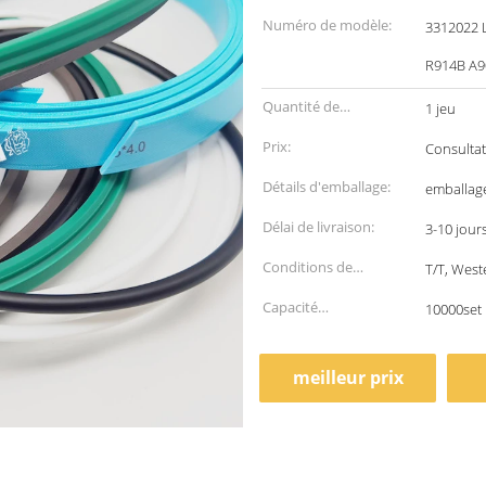
Numéro de modèle:
3312022 L
R914B A90
Quantité de
1 jeu
commande min:
Prix:
Consultat
Détails d'emballage:
emballag
Délai de livraison:
3-10 jour
Conditions de
T/T, West
paiement:
Capacité
10000set
d'approvisionnement:
meilleur prix