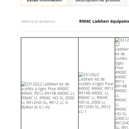
R904C Liebherr équipeme
Mettre en évidence:
Boîtier (à 4,1 m)