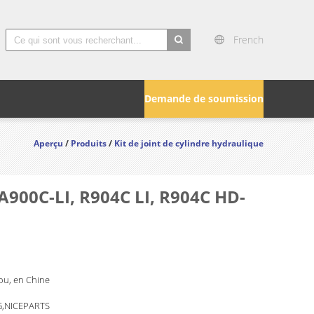
French
search
Demande de soumission
Aperçu
/
Produits
/
Kit de joint de cylindre hydraulique
A900C-LI, R904C LI, R904C HD-
u, en Chine
,NICEPARTS